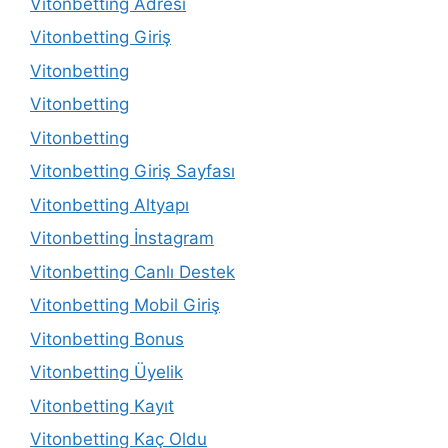
Vitonbetting Adresi
Vitonbetting Giriş
Vitonbetting
Vitonbetting
Vitonbetting
Vitonbetting Giriş Sayfası
Vitonbetting Altyapı
Vitonbetting İnstagram
Vitonbetting Canlı Destek
Vitonbetting Mobil Giriş
Vitonbetting Bonus
Vitonbetting Üyelik
Vitonbetting Kayıt
Vitonbetting Kaç Oldu