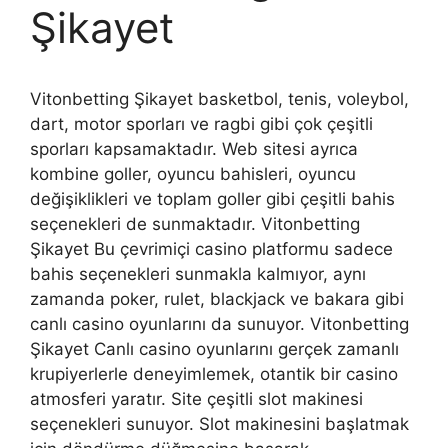
Şikayet
Vitonbetting Şikayet basketbol, tenis, voleybol,
dart, motor sporları ve ragbi gibi çok çeşitli
sporları kapsamaktadır. Web sitesi ayrıca
kombine goller, oyuncu bahisleri, oyuncu
değişiklikleri ve toplam goller gibi çeşitli bahis
seçenekleri de sunmaktadır. Vitonbetting
Şikayet Bu çevrimiçi casino platformu sadece
bahis seçenekleri sunmakla kalmıyor, aynı
zamanda poker, rulet, blackjack ve bakara gibi
canlı casino oyunlarını da sunuyor. Vitonbetting
Şikayet Canlı casino oyunlarını gerçek zamanlı
krupiyerlerle deneyimlemek, otantik bir casino
atmosferi yaratır. Site çeşitli slot makinesi
seçenekleri sunuyor. Slot makinesini başlatmak