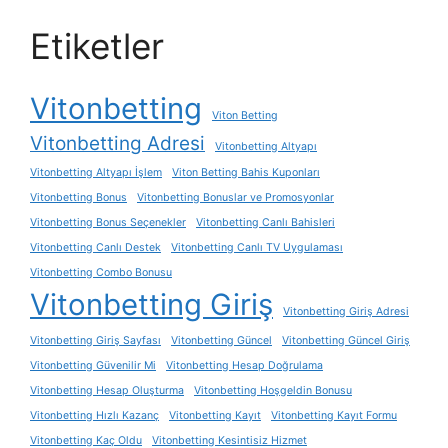
Etiketler
Vitonbetting
Viton Betting
Vitonbetting Adresi
Vitonbetting Altyapı
Vitonbetting Altyapı İşlem
Viton Betting Bahis Kuponları
Vitonbetting Bonus
Vitonbetting Bonuslar ve Promosyonlar
Vitonbetting Bonus Seçenekler
Vitonbetting Canlı Bahisleri
Vitonbetting Canlı Destek
Vitonbetting Canlı TV Uygulaması
Vitonbetting Combo Bonusu
Vitonbetting Giriş
Vitonbetting Giriş Adresi
Vitonbetting Giriş Sayfası
Vitonbetting Güncel
Vitonbetting Güncel Giriş
Vitonbetting Güvenilir Mi
Vitonbetting Hesap Doğrulama
Vitonbetting Hesap Oluşturma
Vitonbetting Hoşgeldin Bonusu
Vitonbetting Hızlı Kazanç
Vitonbetting Kayıt
Vitonbetting Kayıt Formu
Vitonbetting Kaç Oldu
Vitonbetting Kesintisiz Hizmet