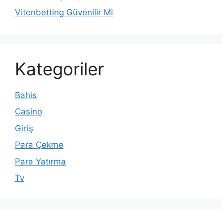
Vitonbetting Güvenilir Mi
Kategoriler
Bahis
Casino
Giriş
Para Çekme
Para Yatırma
Tv