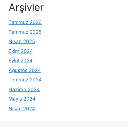
Arşivler
Temmuz 2026
Temmuz 2025
Nisan 2025
Ekim 2024
Eylül 2024
Ağustos 2024
Temmuz 2024
Haziran 2024
Mayıs 2024
Nisan 2024