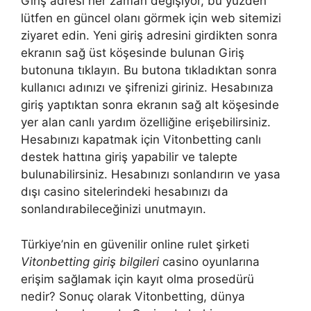
Giriş adresi her zaman değişiyor, bu yüzden
lütfen en güncel olanı görmek için web sitemizi
ziyaret edin. Yeni giriş adresini girdikten sonra
ekranın sağ üst köşesinde bulunan Giriş
butonuna tıklayın. Bu butona tıkladıktan sonra
kullanıcı adınızı ve şifrenizi giriniz. Hesabınıza
giriş yaptıktan sonra ekranın sağ alt köşesinde
yer alan canlı yardım özelliğine erişebilirsiniz.
Hesabınızı kapatmak için Vitonbetting canlı
destek hattına giriş yapabilir ve talepte
bulunabilirsiniz. Hesabınızı sonlandırın ve yasa
dışı casino sitelerindeki hesabınızı da
sonlandırabileceğinizi unutmayın.
Türkiye’nin en güvenilir online rulet şirketi
Vitonbetting giriş bilgileri
casino oyunlarına
erişim sağlamak için kayıt olma prosedürü
nedir? Sonuç olarak Vitonbetting, dünya