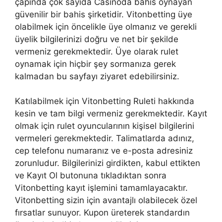
çapında çok sayıda Casinoda bahis oynayan
güvenilir bir bahis şirketidir. Vitonbetting üye
olabilmek için öncelikle üye olmanız ve gerekli
üyelik bilgilerinizi doğru ve net bir şekilde
vermeniz gerekmektedir. Üye olarak rulet
oynamak için hiçbir şey sormanıza gerek
kalmadan bu sayfayı ziyaret edebilirsiniz.
Katılabilmek için Vitonbetting Ruleti hakkında
kesin ve tam bilgi vermeniz gerekmektedir. Kayıt
olmak için rulet oyuncularının kişisel bilgilerini
vermeleri gerekmektedir. Talimatlarda adınız,
cep telefonu numaranız ve e-posta adresiniz
zorunludur. Bilgilerinizi girdikten, kabul ettikten
ve Kayıt Ol butonuna tıkladıktan sonra
Vitonbetting kayıt işlemini tamamlayacaktır.
Vitonbetting sizin için avantajlı olabilecek özel
fırsatlar sunuyor. Kupon üreterek standardın