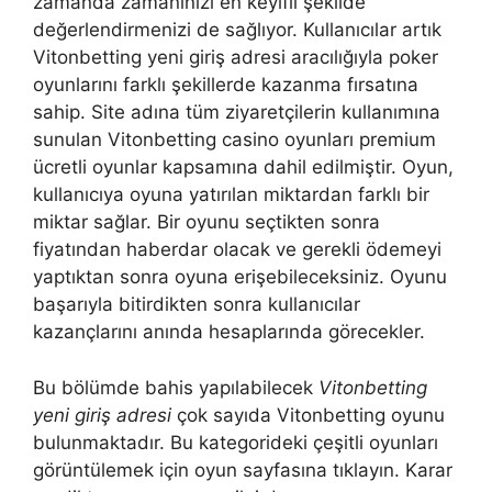
zamanda zamanınızı en keyifli şekilde
değerlendirmenizi de sağlıyor. Kullanıcılar artık
Vitonbetting yeni giriş adresi aracılığıyla poker
oyunlarını farklı şekillerde kazanma fırsatına
sahip. Site adına tüm ziyaretçilerin kullanımına
sunulan Vitonbetting casino oyunları premium
ücretli oyunlar kapsamına dahil edilmiştir. Oyun,
kullanıcıya oyuna yatırılan miktardan farklı bir
miktar sağlar. Bir oyunu seçtikten sonra
fiyatından haberdar olacak ve gerekli ödemeyi
yaptıktan sonra oyuna erişebileceksiniz. Oyunu
başarıyla bitirdikten sonra kullanıcılar
kazançlarını anında hesaplarında görecekler.
Bu bölümde bahis yapılabilecek
Vitonbetting
yeni giriş adresi
çok sayıda Vitonbetting oyunu
bulunmaktadır. Bu kategorideki çeşitli oyunları
görüntülemek için oyun sayfasına tıklayın. Karar