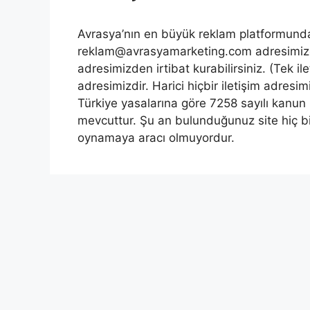
Avrasya’nın en büyük reklam platformunda
reklam@avrasyamarketing.com
adresimiz
adresimizden irtibat kurabilirsiniz. (Tek i
adresimizdir. Harici hiçbir iletişim adresi
Türkiye yasalarına göre 7258 sayılı kanun
mevcuttur. Şu an bulunduğunuz site hiç bir
oynamaya aracı olmuyordur.