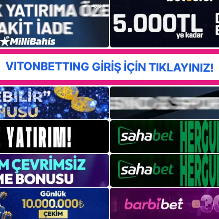
VITONBETTING GİRİŞ İÇİN TIKLAYINIZ!