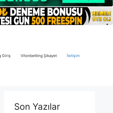
g Giriş
Vitonbetting Şikayet
İletişim
Son Yazılar