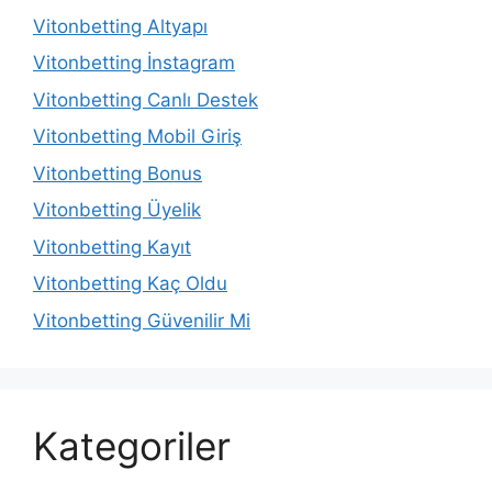
Vitonbetting Altyapı
Vitonbetting İnstagram
Vitonbetting Canlı Destek
Vitonbetting Mobil Giriş
Vitonbetting Bonus
Vitonbetting Üyelik
Vitonbetting Kayıt
Vitonbetting Kaç Oldu
Vitonbetting Güvenilir Mi
Kategoriler