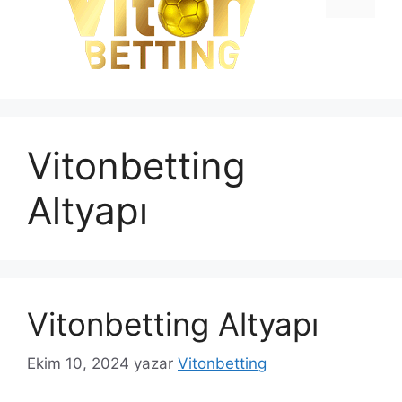
Vitonbetting
Altyapı
Vitonbetting Altyapı
Ekim 10, 2024
yazar
Vitonbetting