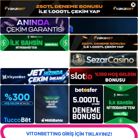
×
VITONBETTING GİRİŞ İÇİN TIKLAYINIZ!