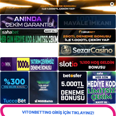
×
VITONBETTING GİRİŞ İÇİN TIKLAYINIZ!