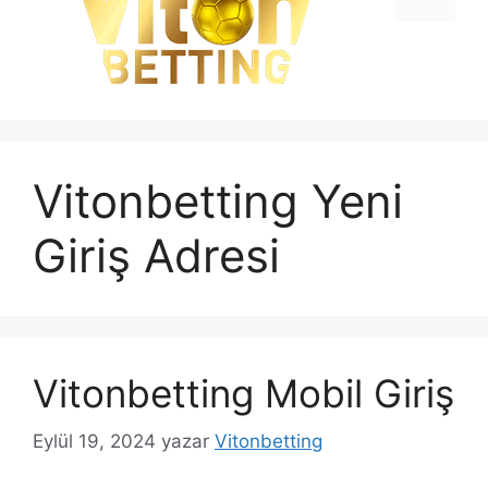
Vitonbetting Yeni
Giriş Adresi
Vitonbetting Mobil Giriş
Eylül 19, 2024
yazar
Vitonbetting