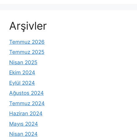
Arşivler
Temmuz 2026
Temmuz 2025
Nisan 2025
Ekim 2024
Eylül 2024
Ağustos 2024
Temmuz 2024
Haziran 2024
Mayıs 2024
Nisan 2024