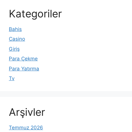
Kategoriler
Bahis
Casino
Giriş
Para Çekme
Para Yatırma
Tv
Arşivler
Temmuz 2026