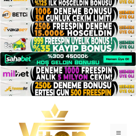
İçeriğe
atla
Menü