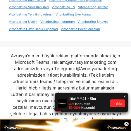
Vitonbetting Spor Bahisleri
Vitonbetting TV
Vitonbetting Twitter
Vitonbetting Yeni Giriş Adresi
Vitonbetting Üye Formu
Vitonbetting Üyelik
Vitonbetting İnstagram
Vitonbetting Şikayet
Vitonbettin Hazır Bahis Kuponları
Vitonbettin Poker Masaları
Avrasya'nın en büyük reklam platformunda olmak için
Microsoft Teams:
reklam@avrasyamarketing.com
adresimizden veya Telegram: @Avrasyamarketing
adresimizden irtibat kurabilirsiniz. (Tek iletişim
adreslerimiz teams / telegram ve mail adresimizdir.
Harici hiçbir iletişim adresimiz bulunmamaktadır.
Lütfen itibar etmeyiniz.) Türkiye yasalarına göre 7258
sayılı kanun uyarınca yasa dışı bahis oynamanın
cezaları mevcuttur. Şu an bulunduğunuz site hiç bir
şekilde illegal bahis oyunları oynatmıyor ve oynamaya
aracı olmuyordur.
handikap
|
betkur
|
eubahis
|
×
wins2bet
|
neobet
|
bahsegel
|
fitcas
|
maksibet