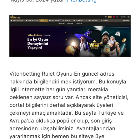
Vitonbetting Rulet Oyunu En güncel adres
hakkında bilgilendirilmek istiyorum. Bu konuyla
ilgili internette her gün yanıtları merakla
beklenen sayısız soru var. Ancak site yöneticisi,
portal bilgilerini derhal açıklayarak üyeleri
çekmeyi amaçlamaktadır. Bu sayfa Türkiye ve
Avrupa’da oldukça popüler olup, son giriş
adresinden ulaşabilirsiniz. Avantajlarından
yararlanmak için hemen bu siteye üye