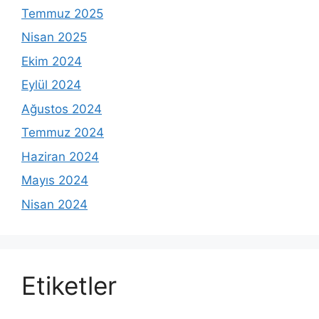
Temmuz 2025
Nisan 2025
Ekim 2024
Eylül 2024
Ağustos 2024
Temmuz 2024
Haziran 2024
Mayıs 2024
Nisan 2024
Etiketler