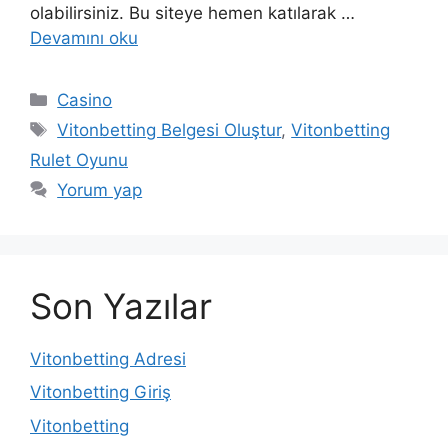
olabilirsiniz. Bu siteye hemen katılarak …
Devamını oku
Kategoriler
Casino
Etiketler
Vitonbetting Belgesi Oluştur
,
Vitonbetting
Rulet Oyunu
Yorum yap
Son Yazılar
Vitonbetting Adresi
Vitonbetting Giriş
Vitonbetting