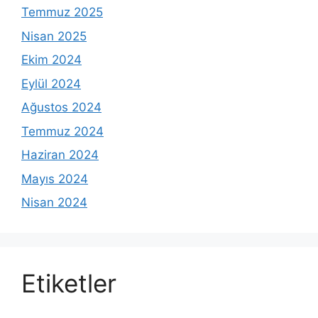
Temmuz 2025
Nisan 2025
Ekim 2024
Eylül 2024
Ağustos 2024
Temmuz 2024
Haziran 2024
Mayıs 2024
Nisan 2024
Etiketler