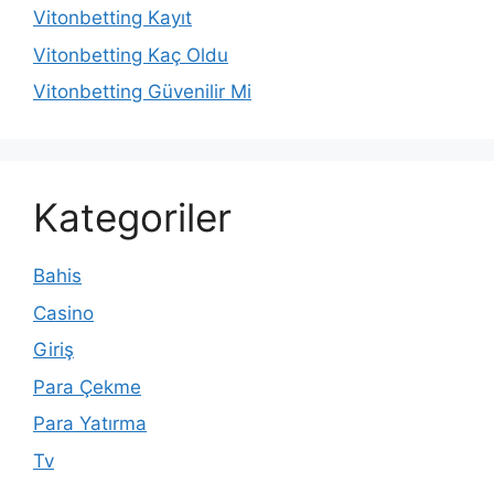
Vitonbetting Kayıt
Vitonbetting Kaç Oldu
Vitonbetting Güvenilir Mi
Kategoriler
Bahis
Casino
Giriş
Para Çekme
Para Yatırma
Tv