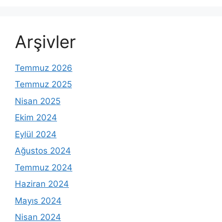
Arşivler
Temmuz 2026
Temmuz 2025
Nisan 2025
Ekim 2024
Eylül 2024
Ağustos 2024
Temmuz 2024
Haziran 2024
Mayıs 2024
Nisan 2024