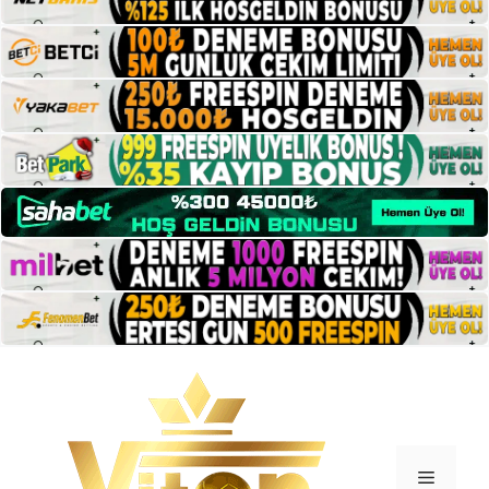
İçeriğe
atla
Menü