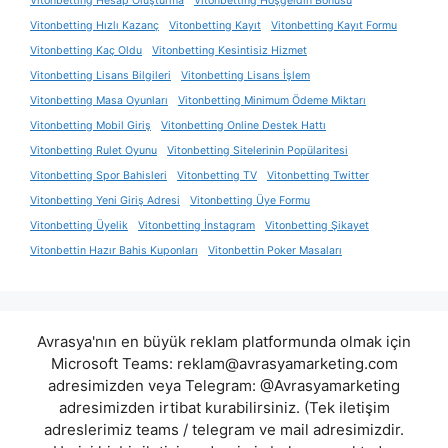
Vitonbetting Hesap Oluşturma
Vitonbetting Hoşgeldin Bonusu
Vitonbetting Hızlı Kazanç
Vitonbetting Kayıt
Vitonbetting Kayıt Formu
Vitonbetting Kaç Oldu
Vitonbetting Kesintisiz Hizmet
Vitonbetting Lisans Bilgileri
Vitonbetting Lisans İşlem
Vitonbetting Masa Oyunları
Vitonbetting Minimum Ödeme Miktarı
Vitonbetting Mobil Giriş
Vitonbetting Online Destek Hattı
Vitonbetting Rulet Oyunu
Vitonbetting Sitelerinin Popülaritesi
Vitonbetting Spor Bahisleri
Vitonbetting TV
Vitonbetting Twitter
Vitonbetting Yeni Giriş Adresi
Vitonbetting Üye Formu
Vitonbetting Üyelik
Vitonbetting İnstagram
Vitonbetting Şikayet
Vitonbettin Hazır Bahis Kuponları
Vitonbettin Poker Masaları
Avrasya'nın en büyük reklam platformunda olmak için
Microsoft Teams:
reklam@avrasyamarketing.com
adresimizden veya Telegram: @Avrasyamarketing
adresimizden irtibat kurabilirsiniz. (Tek iletişim
adreslerimiz teams / telegram ve mail adresimizdir.