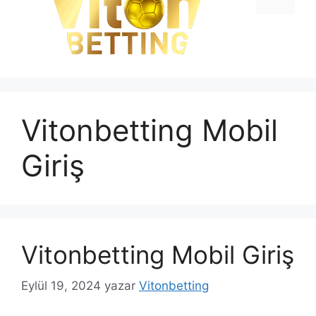
Vitonbetting Mobil
Giriş
Vitonbetting Mobil Giriş
Eylül 19, 2024
yazar
Vitonbetting