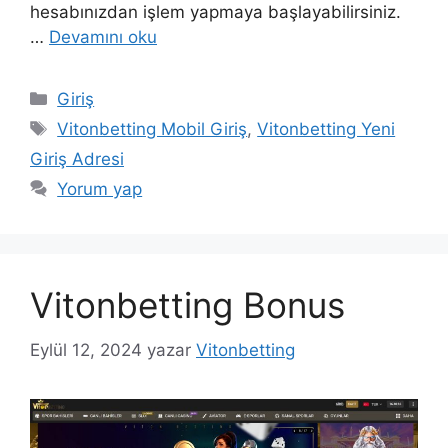
hesabınızdan işlem yapmaya başlayabilirsiniz.
…
Devamını oku
Kategoriler
Giriş
Etiketler
Vitonbetting Mobil Giriş
,
Vitonbetting Yeni
Giriş Adresi
Yorum yap
Vitonbetting Bonus
Eylül 12, 2024
yazar
Vitonbetting