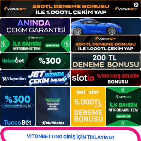
×
VITONBETTING GİRİŞ İÇİN TIKLAYINIZ!