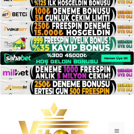
İçeriğe
atla
Menü