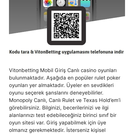
Vitonbetting Mobil Giriş Canlı casino oyunları
bulunmaktadır. Aşağıda en popüler rulet poker
oyunları yer almaktadır. Üyeler en sevdikleri
oyunu seçerek şanslarını deneyebilirler.
Monopoly Canlı, Canlı Rulet ve Texas Hold’em’i
görebilirsiniz. Bilginizi, becerilerinizi ve ilgi
alanlarınızı test edebileceğiniz birinci sınıf bir
oyun sitesi var. Giriş yapabilmek için üye
olmanız gerekmektedir. İsterseniz kişisel