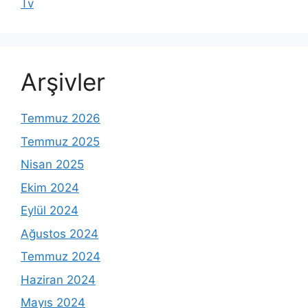
Tv
Arşivler
Temmuz 2026
Temmuz 2025
Nisan 2025
Ekim 2024
Eylül 2024
Ağustos 2024
Temmuz 2024
Haziran 2024
Mayıs 2024