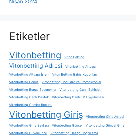
Nisan 2024
Etiketler
Vitonbetting
Viton Betting
Vitonbetting Adresi
Vitonbetting Altyapı
Vitonbetting Altyapı İşlem
Viton Betting Bahis Kuponları
Vitonbetting Bonus
Vitonbetting Bonuslar ve Promosyonlar
Vitonbetting Bonus Seçenekler
Vitonbetting Canlı Bahisleri
Vitonbetting Canlı Destek
Vitonbetting Canlı TV Uygulaması
Vitonbetting Combo Bonusu
Vitonbetting Giriş
Vitonbetting Giriş Adresi
Vitonbetting Giriş Sayfası
Vitonbetting Güncel
Vitonbetting Güncel Giriş
Vitonbetting Güvenilir Mi
Vitonbetting Hesap Doğrulama