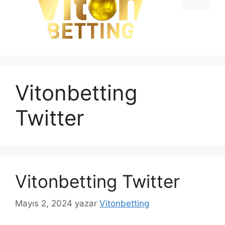
Vitonbetting
Twitter
Vitonbetting Twitter
Mayıs 2, 2024
yazar
Vitonbetting