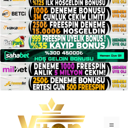
İçeriğe
atla
Menü