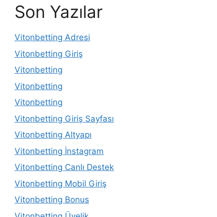
Son Yazılar
Vitonbetting Adresi
Vitonbetting Giriş
Vitonbetting
Vitonbetting
Vitonbetting
Vitonbetting Giriş Sayfası
Vitonbetting Altyapı
Vitonbetting İnstagram
Vitonbetting Canlı Destek
Vitonbetting Mobil Giriş
Vitonbetting Bonus
Vitonbetting Üyelik